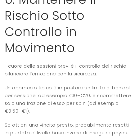
Rischio Sotto
Controllo in
Movimento
Il cuore delle sessioni brevi è il controllo del rischio—
bilanciare l’emozione con la sicurezza.
Un approccio tipico è impostare un limite di bankroll
per sessione, ad esempio €10–€20, e scommettere
solo una frazione di esso per spin (ad esempio
€0.50–€1).
Se ottieni una vincita presto, probabilmente resetti
la puntata al livello base invece di inseguire payout