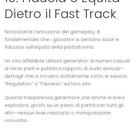
Dietro il Fast Track
Nonostante l’emozione del gameplay, è
fondamentale che i giocatori si sentano sicuri e
fiduciosi sull’equità della piattaforma.
Un sito affidabile utilizza generatori di numeri casuali
di terze parti e pubblica rapporti di audit annuali—
dettagli che si trovano solitamente sotto le sezioni
“Regulation” o “Fairness” sul loro sito.
Questa trasparenza garantisce che anche in brevi
esplosioni, giochi su un piano di parità con tutti gli
altri—nessun bias nascosto o manipolazione
coinvolta.