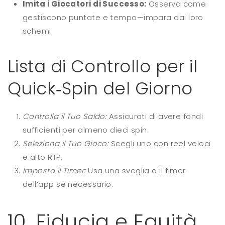
Imita i Giocatori di Successo:
Osserva come
gestiscono puntate e tempo—impara dai loro
schemi.
Lista di Controllo per il
Quick‑Spin del Giorno
Controlla il Tuo Saldo:
Assicurati di avere fondi
sufficienti per almeno dieci spin.
Seleziona il Tuo Gioco:
Scegli uno con reel veloci
e alto RTP.
Imposta il Timer:
Usa una sveglia o il timer
dell’app se necessario.
10. Fiducia e Equità