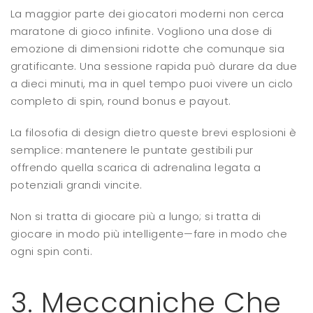
La maggior parte dei giocatori moderni non cerca
maratone di gioco infinite. Vogliono una dose di
emozione di dimensioni ridotte che comunque sia
gratificante. Una sessione rapida può durare da due
a dieci minuti, ma in quel tempo puoi vivere un ciclo
completo di spin, round bonus e payout.
La filosofia di design dietro queste brevi esplosioni è
semplice: mantenere le puntate gestibili pur
offrendo quella scarica di adrenalina legata a
potenziali grandi vincite.
Non si tratta di giocare più a lungo; si tratta di
giocare in modo più intelligente—fare in modo che
ogni spin conti.
3. Meccaniche Che