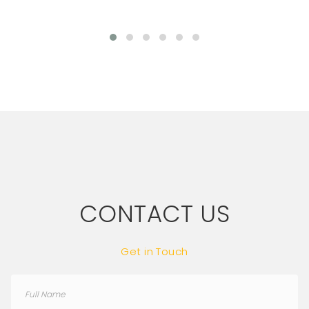
CONTACT US
Get in Touch