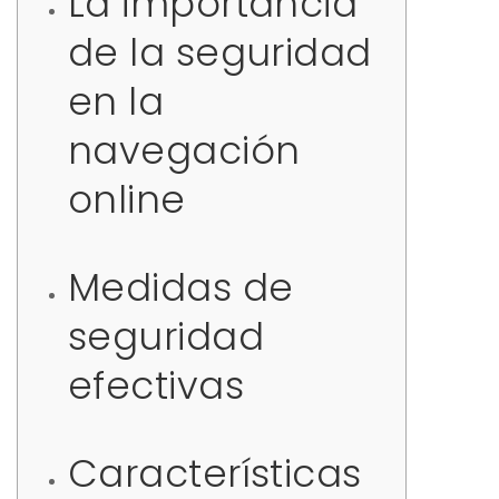
La importancia
de la seguridad
en la
navegación
online
Medidas de
seguridad
efectivas
Características