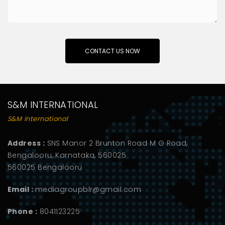
S&M INTERNATIONAL
S&M International
Address :
SNS Manor 2 Brunton Road M G Road,
Bengalooru, Karnataka, 560025
560025 Bengalooru
Email :
mediagroupblr@gmail.com
Phone :
8041123225