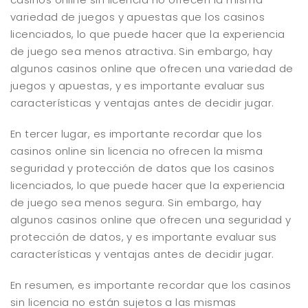
variedad de juegos y apuestas que los casinos
licenciados, lo que puede hacer que la experiencia
de juego sea menos atractiva. Sin embargo, hay
algunos casinos online que ofrecen una variedad de
juegos y apuestas, y es importante evaluar sus
características y ventajas antes de decidir jugar.
En tercer lugar, es importante recordar que los
casinos online sin licencia no ofrecen la misma
seguridad y protección de datos que los casinos
licenciados, lo que puede hacer que la experiencia
de juego sea menos segura. Sin embargo, hay
algunos casinos online que ofrecen una seguridad y
protección de datos, y es importante evaluar sus
características y ventajas antes de decidir jugar.
En resumen, es importante recordar que los casinos
sin licencia no están sujetos a las mismas