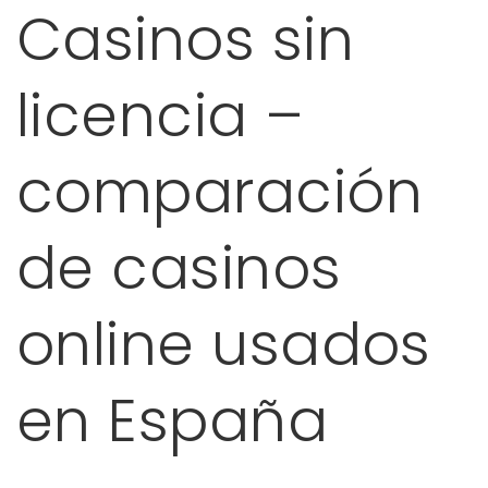
Casinos sin
licencia –
comparación
de casinos
online usados
en España