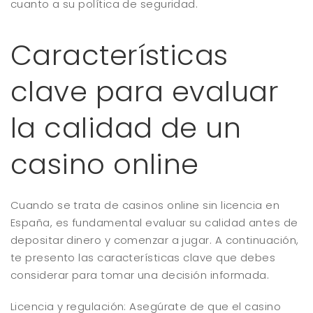
cuanto a su política de seguridad.
Características
clave para evaluar
la calidad de un
casino online
Cuando se trata de casinos online sin licencia en
España, es fundamental evaluar su calidad antes de
depositar dinero y comenzar a jugar. A continuación,
te presento las características clave que debes
considerar para tomar una decisión informada.
Licencia y regulación: Asegúrate de que el casino