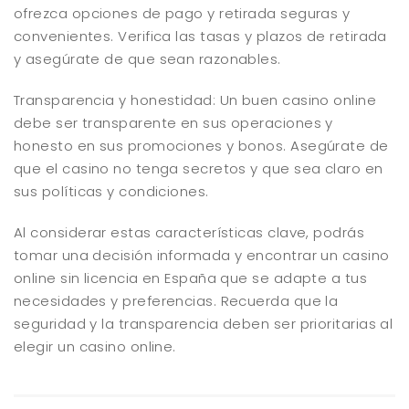
ofrezca opciones de pago y retirada seguras y
convenientes. Verifica las tasas y plazos de retirada
y asegúrate de que sean razonables.
Transparencia y honestidad: Un buen casino online
debe ser transparente en sus operaciones y
honesto en sus promociones y bonos. Asegúrate de
que el casino no tenga secretos y que sea claro en
sus políticas y condiciones.
Al considerar estas características clave, podrás
tomar una decisión informada y encontrar un casino
online sin licencia en España que se adapte a tus
necesidades y preferencias. Recuerda que la
seguridad y la transparencia deben ser prioritarias al
elegir un casino online.