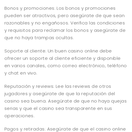
Bonos y promociones: Los bonos y promociones
pueden ser atractivos, pero asegúrate de que sean
razonables y no engañosos. Verifica las condiciones
y requisitos para reclamar los bonos y asegúrate de
que no haya trampas ocultas.
Soporte al cliente: Un buen casino online debe
ofrecer un soporte al cliente eficiente y disponible
en varios canales, como correo electrónico, teléfono
y chat en vivo.
Reputación y reviews: Lee las reviews de otros
jugadores y asegúrate de que la reputación del
casino sea buena. Asegúrate de que no haya quejas
serias y que el casino sea transparente en sus
operaciones.
Pagos y retiradas: Asegúrate de que el casino online