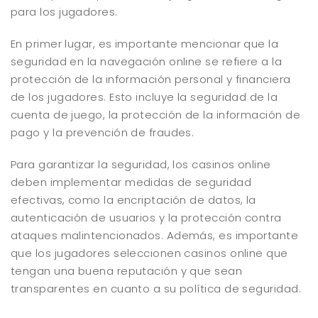
para los jugadores.
En primer lugar, es importante mencionar que la
seguridad en la navegación online se refiere a la
protección de la información personal y financiera
de los jugadores. Esto incluye la seguridad de la
cuenta de juego, la protección de la información de
pago y la prevención de fraudes.
Para garantizar la seguridad, los casinos online
deben implementar medidas de seguridad
efectivas, como la encriptación de datos, la
autenticación de usuarios y la protección contra
ataques malintencionados. Además, es importante
que los jugadores seleccionen casinos online que
tengan una buena reputación y que sean
transparentes en cuanto a su política de seguridad.