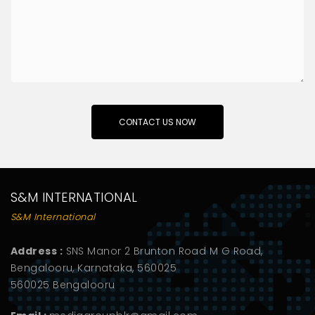
S&M INTERNATIONAL
S&M International
Address :
SNS Manor 2 Brunton Road M G Road,
Bengalooru, Karnataka, 560025
560025 Bengalooru