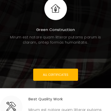
Green Construction
Mirum est notare quam litterar putams parum is
claram, antep formas humanitatis.
ALL CERTIFICATES
Best Quality Work
Mirum est notare quam litterar putams