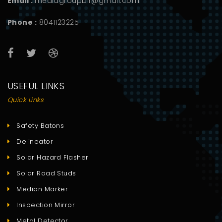
Email :
mediagroupblr@gmail.com
Phone :
8041123225
USEFUL LINKS
Quick Links
Safety Batons
Delineator
Solar Hazard Flasher
Solar Road Studs
Median Marker
Inspection Mirror
Metal Detector