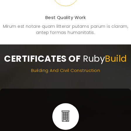
Best Quality Work
Mirum est notare quam litterar putams parum is claram,
antep formas humanitatis.
CERTIFICATES OF
Ruby
Build
Building And Civil Construction