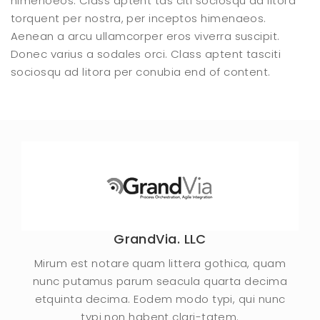
himenoeos. Class aptent tas citi sociosqu ad litora
torquent per nostra, per inceptos himenaeos.
Aenean a arcu ullamcorper eros viverra suscipit.
Donec varius a sodales orci. Class aptent tasciti
sociosqu ad litora per conubia end of content.
GrandVia. LLC
Mirum est notare quam littera gothica, quam
nunc putamus parum seacula quarta decima
etquinta decima. Eodem modo typi, qui nunc
typi non habent clari-tatem.